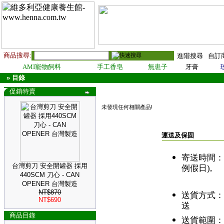
商品搜尋:
進階搜尋
自訂
AMI寵物飼料
手工香皂
無患子
牙膏
»
目錄
促銷特賣
未發現任何相關產品!
運送及保固
寄送時間
台灣剪刀 安全開罐器 採用
例假日),
440SCM 刀心 - CAN
預購或
OPENER 台灣製造
NT$870
送貨方式
NT$690
送
商品目錄
送貨範圍