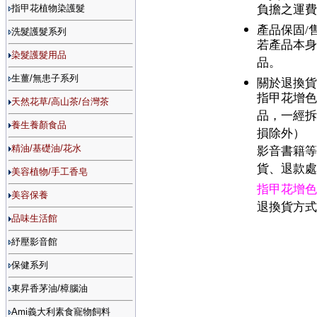
指甲花植物染護髮
負擔之運
產品保固/
洗髮護髮系列
若產品本身
染髮護髮用品
品。
生薑/無患子系列
關於退換
指甲花增
天然花草/高山茶/台灣茶
品，一經
養生養顏食品
損除外）
精油/基礎油/花水
影音書籍
貨、退款
美容植物/手工香皂
指甲花增
美容保養
退換貨方
品味生活館
紓壓影音館
保健系列
東昇香茅油/樟腦油
Ami義大利素食寵物飼料