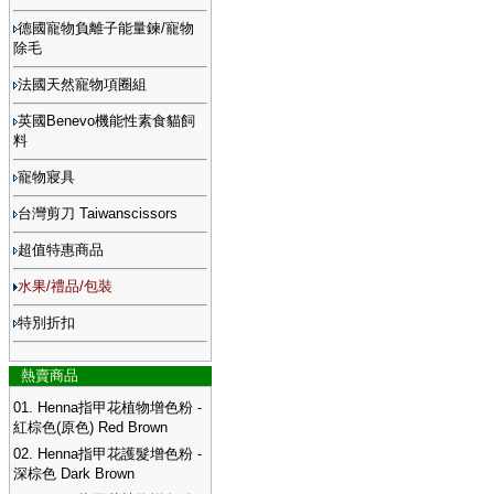
德國寵物負離子能量鍊/寵物
除毛
法國天然寵物項圈組
英國Benevo機能性素食貓飼
料
寵物寢具
台灣剪刀 Taiwanscissors
超值特惠商品
水果/禮品/包裝
特別折扣
熱賣商品
01.
Henna指甲花植物增色粉 -
紅棕色(原色) Red Brown
02.
Henna指甲花護髮增色粉 -
深棕色 Dark Brown