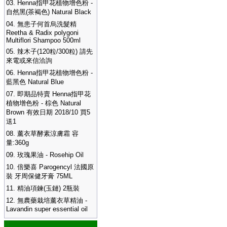
03.
Henna指甲花植物增色粉 -
自然黑(茶褐色) Natural Black
04.
無患子何首烏洗髮精
Reetha & Radix polygoni
Multiflori Shampoo 500ml
05.
辣木子(120粒/300粒) 請先
來電或來信洽詢
06.
Henna指甲花植物增色粉 -
藍黑色 Natural Blue
07.
即期品特賣 Henna指甲花
植物增色粉 - 棕色 Natural
Brown 有效日期 2018/10 買5
送1
08.
薰衣草酵素涼膚霜 容
量:360g
09.
玫瑰果油 - Rosehip Oil
10.
倍樂喜 Parogencyl 法國原
裝 牙周保健牙膏 75ML
11.
精油項鍊(玉鏈) 2瓶裝
12.
無農藥栽培薰衣草精油 -
Lavandin super essential oil