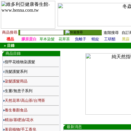
商品搜尋:
進階搜尋
自訂
禮品
膠原蛋白
草本染髮
花草茶
負離子
蜆錠
工研醋
黑蒜
»
目錄
商品目錄
指甲花植物染護髮
洗髮護髮系列
染髮護髮用品
生薑/無患子系列
天然花草/高山茶/台灣茶
養生養顏食品
精油/基礎油/花水
最新消息
美容植物/手工香皂