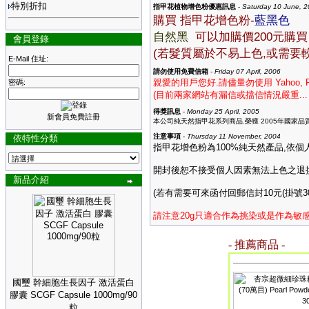
特別折扣
指甲花植物增色粉優惠訊息
-
Saturday 10 June, 
購買 指甲花增色粉-
藍黑色
自然黑
可以加購價200元購買
會員登錄
(若髮質屬於不易上色,或需要
E-Mail 住址:
請勿使用免費信箱
-
Friday 07 April, 2006
親愛的用戶您好.請儘量勿使用 Yahoo, 
密碼:
(目前兩家網站有漏信或擋信情況嚴重...
得獎訊息
-
Monday 25 April, 2005
新會員免費註冊
本公司純天然指甲花系列商品.榮獲 2005年國家品
注意事項
-
Thursday 11 November, 2004
依特性分類
指甲花增色粉為100%純天然產品,依
開封後恕不接受個人因素無法上色之退
新品介紹
(若有需要可來函付回郵信封10元(掛號30
請注意20g只適合作為挑染或是作為敏
- 推薦商品 -
國璽 幹細胞生長因子 激活蛋白
膠囊 SCGF Capsule 1000mg/90
粒