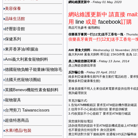
網站維護更新中
-
Friday 01 May, 2020
美容保養
網站維護更新中 請直接 mail
品味生活館
用
line
或是
facebook
訂購
商品可先參考
備用網站
紓壓影音館
倍樂喜牙膏買一打(12支)送手工香皂一塊
-
Thursda
保健系列
倍樂喜牙膏買一打(12支)送手工香皂一
東昇香茅油/樟腦油
AMI 素食犬飼料
-
Wednesday 11 November, 201
義大利AMI 素食犬飼料 即日起 15KG停售 改為 12
Ami義大利素食寵物飼料
鼎上陶瓷壺贈花草茶
-
Friday 13 June, 2014
鼎上陶瓷壺贈花草茶
德國寵物負離子能量鍊/寵物除毛
反詐騙公告
-
Friday 20 April, 2012
維多利亞健康養生館均不會主動打電話給您，要求變
法國天然寵物項圈組
繫維多利亞健康養生館)
若會員接獲不明人士來信或來電要求提供信用卡或是AT
英國Benevo機能性素食貓飼料
查詢處理狀況
寵物寢具
常見詐騙方式:
1.告知ATM轉帳錯誤 要求至ATM提款機作匯款確認
2.信用卡不小心刷成分期付款 要求提供帳號
台灣剪刀 Taiwanscissors
3.代收貨款不小心簽錯了 要求至ATM進行確認
超值特惠商品
當您接到疑似電話
請勿使用您的提款卡至ATM提款機或是線上ATM進
水果/禮品/包裝
也不要提供任何信用卡 身分證資料
應立即請對方留下連絡資料 並通報165反詐騙專線