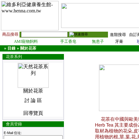
商品搜尋:
進階搜尋
自訂
AMI寵物飼料
手工香皂
無患子
牙膏
»
目錄
»
關於花茶
花茶系列
關於花茶
討 論 區
回導覽頁
花茶在中國與歐美地
會員登錄
Herb Tea 其主要成
取材為植物的花朵,皮
E-Mail 住址:
用植物的根,莖.葉,