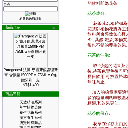
的飲料即為花茶.
密碼:
花茶成分:
新會員免費註冊
花茶其名稱雖稱為茶
新品介紹
花茶以植物花瓣為主
飲料所會導致如心悸,
B2, 葉酸,鐵,鈣等
常也不錯的養生效果.
花茶的沖泡:
取2茶匙的花果茶以
Parogencyl 法國 牙齒牙齦護理牙
後.待茶色變色後即可
膏 含氟量1500PPM 75ML x 6條
夏日飲用.可放置於冰
贈牙刷一支
無味為止.
NT$1,400
加入的糖量應要適當
商品導覽
多的糖量則風味較溫
天然精油系列
糖類.其效果更佳.
草本植物染髮
養生花茶系列
花茶的保存:
漢方養生系列
瀏覽所有商品
花茶在保存上由於未
商品常見問題